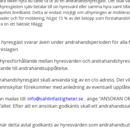
ara vilken hyra du tänkt ta ut av en andrahandshyresgäst. Det skall v
yresgästen själv betalar till sin hyresvärd eller samma hyra samt till
pelvis bredband. Detta är endast möjligt om uthyrningen är möblerad
ader och för möblering, högst 15 % av det belopp som förstahandshyr
a en ett faktiskt tillägg.
hyresgäst svarar även under andrahandsperioden för alla för
reslagen
hyresförhållande mellan hyresvärden och andrahandshyr
ande till andrahandsupplåtelse.
ahandshyresgäst skall använda sig av en c/o-adress. Det vil
namnskyltar förekommer med anledning av eventuell upplåtel
 mailas till:
info@sahlinfastigheter.se
, ange "ANSÖKAN 
ltet. Efter att en ansökan godkänts skall ett andrahandssav
 när detta avtal godkänts av hyresvärden som andrahandsu