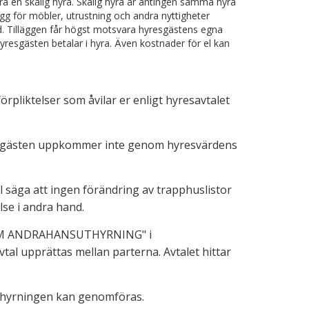
ara en skälig hyra. Skälig hyra är antingen samma hyra
ägg för möbler, utrustning och andra nyttigheter
. Tilläggen får högst motsvara hyresgästens egna
esgästen betalar i hyra. Även kostnader för el kan
pliktelser som åvilar er enligt hyresavtalet
esgästen uppkommer inte genom hyresvärdens
l säga att ingen förändring av trapphuslistor
se i andra hand.
OM ANDRAHANSUTHYRNING" i
tal upprättas mellan parterna. Avtalet hittar
thyrningen kan genomföras.