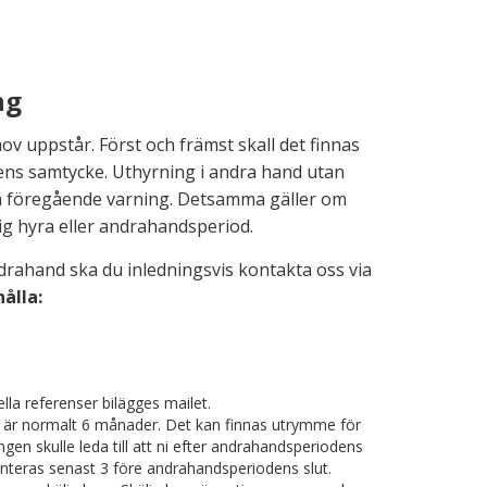
etsprojekt
Om oss
Lediga lokaler
Kontakt
ng
ov uppstår. Först och främst skall det finnas
ens samtycke. Uthyrning i andra hand utan
n föregående varning. Detsamma gäller om
tig hyra eller andrahandsperiod.
ndrahand ska du inledningsvis kontakta oss via
ålla:
lla referenser bilägges mailet.
tid är normalt 6 månader. Det kan finnas utrymme för
gen skulle leda till att ni efter andrahandsperiodens
 hanteras senast 3 före andrahandsperiodens slut.