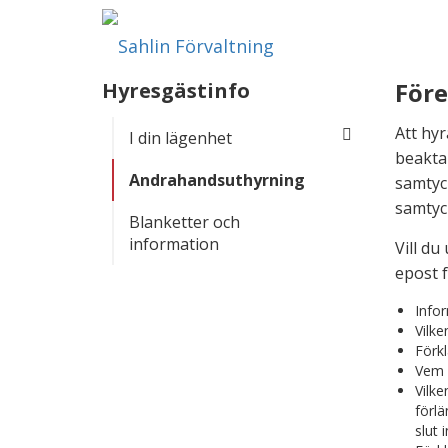
Hy
Före
Hyresgästinfo
Att hyr
I din lägenhet
beakta
Andrahandsuthyrning
samtyc
samtyck
Blanketter och
information
Vill du
epost 
Infor
Vilk
Förkl
Vem ä
Vilke
förlä
slut 