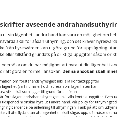
resgästinfo
Söker du lägenhet?
Parkeringsplats
Fastigh
skrifter avseende andrahandsuthyri
a ut sin lägenhet i andra hand kan vara en möjlighet om beh
nsvärda skäl för sådan uthyrning, och det kräver hyresvärd
ke från hyresvärden kan utgöra grund för uppsägning uta
e eller tillstånd grundats på oriktiga uppgifter såsom orik
 undersöka om du har möjlighet att hyra ut din lägenhet i a
för att göra en formell ansökan.
Denna ansökan skall inneh
mation om förstahandshyresgäst inkl. alla kontaktuppgifter
en lägenhet (vårt nummer) och adress som lägenheten har.
ara vilka skäl som ligger till grund för ansökan.
r föreslagen andrahandshyresgäst inkl. alla kontaktuppgifter. Eventue
n tidsperiod ni önskar hyra ut i andra hand. Vår policy för uthyrnings
ngning beroende på anledning till uthyrningen. Tänk på att om uthyrnin
inte vill återflytta utan att lägenheten skall sägas upp, då måste det