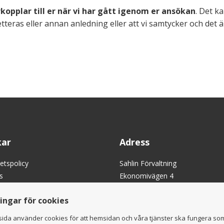
rkopplar till er när vi har gått igenom er ansökan
. Det k
teras eller annan anledning eller att vi samtycker och det 
ar
Adress
tetspolicy
Sahlin Förvaltning
s
Ekonomivägen 4
hetsägarna GFR
436 33 Askim
ningar för cookies
t Västra Veddökilen
ida använder cookies för att hemsidan och våra tjänster ska fungera so