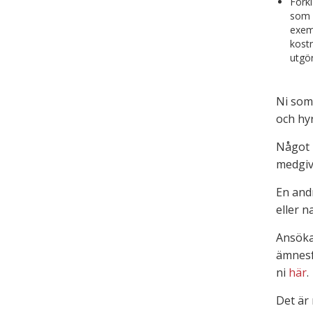
Förkl
som h
exem
kostn
utgör
Ni som 
och hy
Något 
medgiv
En andr
eller 
Ansökan
ämnesfä
ni
här
.
Det är