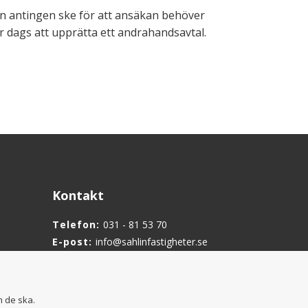
an antingen ske för att ansäkan behöver
är dags att upprätta ett andrahandsavtal.
Kontakt
Telefon:
031 - 81 53 70
E-post:
info@sahlinfastigheter.se
m de ska.